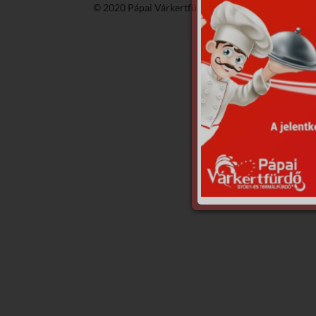
© 2020 Pápai Várkertfürdő -
GyGaTech'