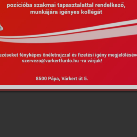
Hirdetmények
EU Projektek
Kötel