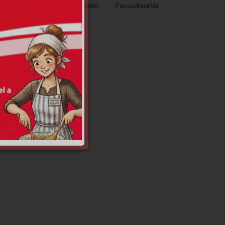
ező közzététel
Adatvédelem
Panaszkezelés