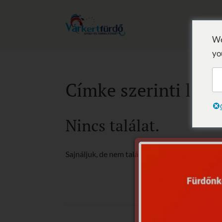
We
yo
Címke szerinti list
Nincs találat.
Sajnáljuk, de nem található, amit keresett.