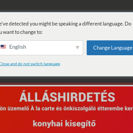
FÜRDŐ
GYÓGYÁSZAT
WELLNESS
SZOLGÁLTATÁSOK
SZ
've detected you might be speaking a different language. Do
u want to change to:
English
Change Language
a: Rockmilady
Close and do not switch language