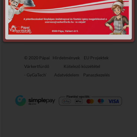
Sajnáljuk, de nem található, amit keresett.
© 2020 Pápai
Hirdetmények
EU Projektek
Várkertfürdő
Kötelező közzététel
-
GyGaTech'
Adatvédelem
Panaszkezelés