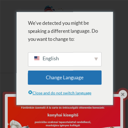
We've detected you might be
speaking a different language. Do
MENU
you want to change to:
English
Címke szerinti
Change Language
lista: Orsi
Close and do not switch language
műsorai
Nincs találat.