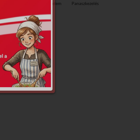
ező közzététel
Adatvédelem
Panaszkezelés