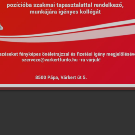
Hirdetmények
EU Projektek
Kötel