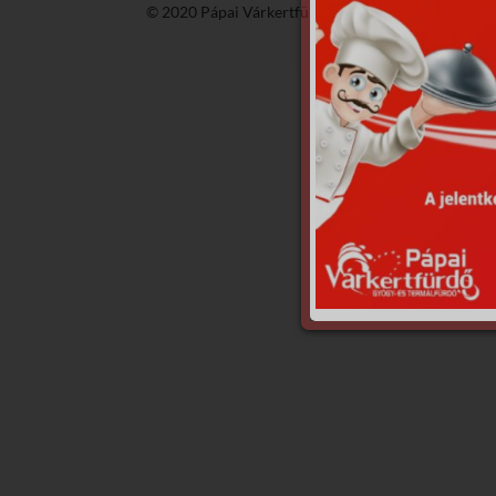
© 2020 Pápai Várkertfürdő -
GyGaTech'