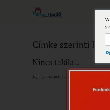
We
yo
Címke szerinti lista
Nincs találat.
Sajnáljuk, de nem található, amit keresett.