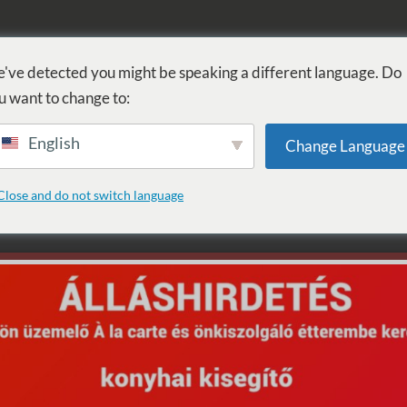
FÜRDŐ
GYÓGYÁSZAT
WELLNESS
SZOLGÁLTATÁSOK
SZ
've detected you might be speaking a different language. Do
u want to change to:
English
Change Language
: Lui bűvész
Close and do not switch language