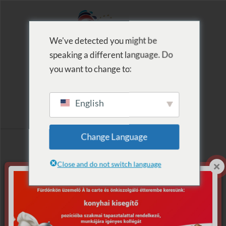
We've detected you might be
speaking a different language. Do
MENU
you want to change to:
English
Címke szerinti
Change Language
lista: Hot Men
Close and do not switch language
Dance
Nincs találat.