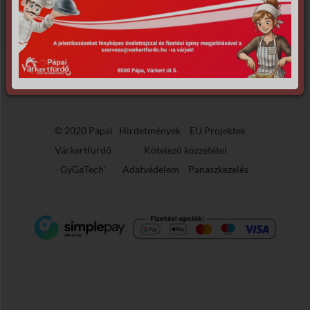
Sajnáljuk, de nem található, amit keresett.
© 2020 Pápai
Hirdetmények
EU Projektek
Várkertfürdő
Kötelező közzététel
-
GyGaTech'
Adatvédelem
Panaszkezelés