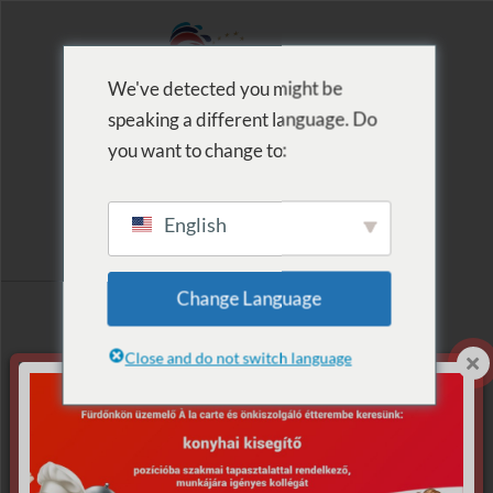
We've detected you might be
speaking a different language. Do
MENU
you want to change to:
English
Címke szerinti
Change Language
lista: Dj Sepherd
Close and do not switch language
Nincs találat.
Sajnáljuk, de nem található, amit keresett.