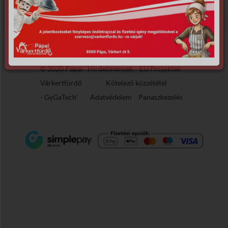
© 2020 Pápai
Hirdetmények
EU Projektek
Várkertfürdő
Kötelező közzététel
-
GyGaTech'
Adatvédelem
Panaszkezelés