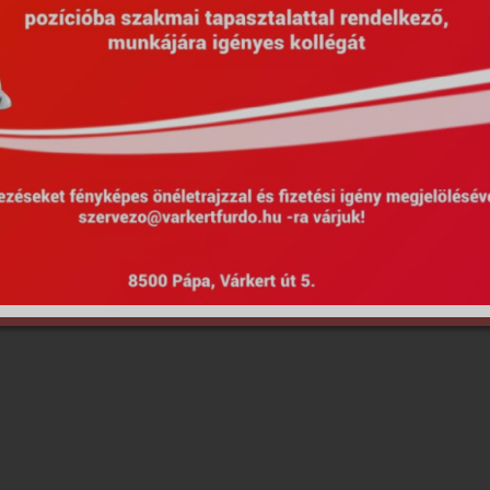
Hirdetmények
EU Projektek
Kötel