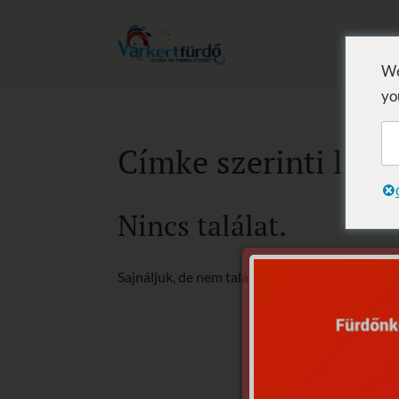
We
yo
Címke szerinti lista
Nincs találat.
Sajnáljuk, de nem található, amit keresett.