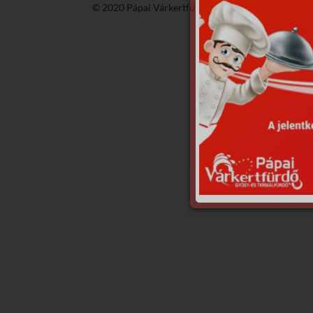
© 2020 Pápai Várkertfürdő -
GyGaTech'