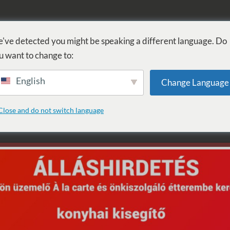
FÜRDŐ
GYÓGYÁSZAT
WELLNESS
SZOLGÁLTATÁSOK
SZ
've detected you might be speaking a different language. Do
u want to change to:
English
Change Language
: Dj Gregori
Close and do not switch language