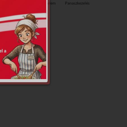
ező közzététel
Adatvédelem
Panaszkezelés