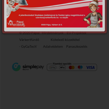
© 2020 Pápai
Hirdetmények
EU Projektek
Várkertfürdő
Kötelező közzététel
-
GyGaTech'
Adatvédelem
Panaszkezelés