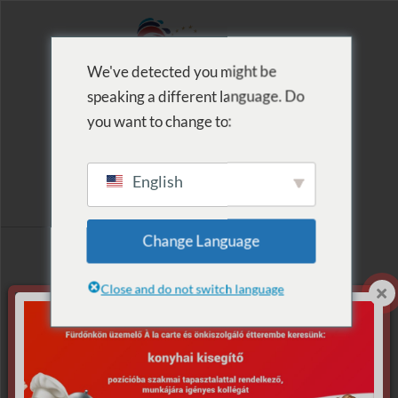
We've detected you might be
speaking a different language. Do
MENU
you want to change to:
English
Címke szerinti
Change Language
lista: búvár
Close and do not switch language
Nincs találat.
Sajnáljuk, de nem található, amit keresett.