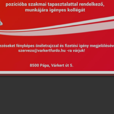
Hirdetmények
EU Projektek
Kötel