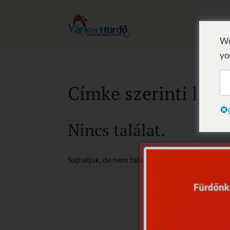
We
yo
Címke szerinti lista
Nincs találat.
Sajnáljuk, de nem található, amit keresett.