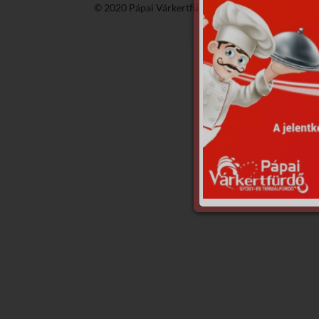
© 2020 Pápai Várkertfürdő -
GyGaTech'