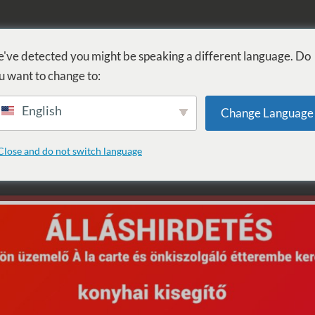
FÜRDŐ
GYÓGYÁSZAT
WELLNESS
SZOLGÁLTATÁSOK
SZ
've detected you might be speaking a different language. Do
u want to change to:
English
Change Language
: 80 perc a föld körül
Close and do not switch language