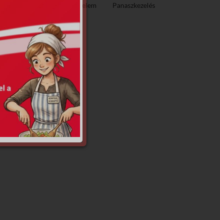
ező közzététel
Adatvédelem
Panaszkezelés