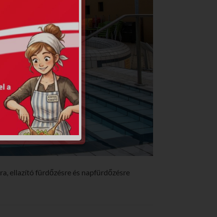
a, ellazító fürdőzésre és napfürdőzésre