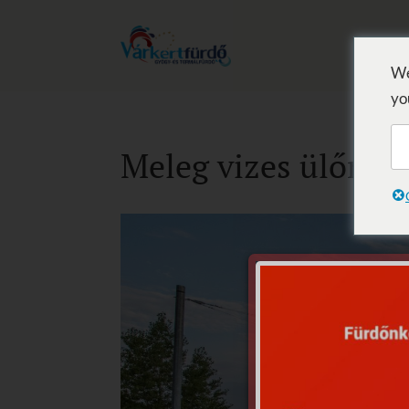
We
yo
Meleg vizes ülőme