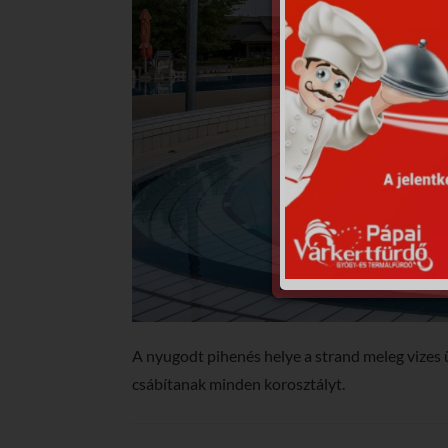
A nyugodt pihenés helye a strand meleg vizes 
csábítanak minden korosztályt.