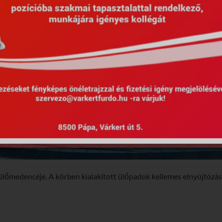
ülőmedencéje. A körben kialakított ülőpadok kellemes elnyújtózásr