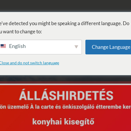
FÜRDŐ
GYÓGYÁSZAT
WELLNESS
SZOLGÁLTATÁSOK
SZ
've detected you might be speaking a different language. Do
u want to change to:
English
Change Language
dence
Close and do not switch language