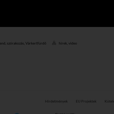
,
,
,
rand
szórakozás
Várkertfürdő
hirek
video
Hirdetmények
EU Projektek
Kötel