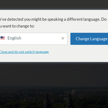
FÜRDŐ
GYÓGYÁSZAT
WELLNESS
SZOLGÁLTATÁSOK
SZ
've detected you might be speaking a different language. Do
u want to change to:
English
Change Language
Close and do not switch language