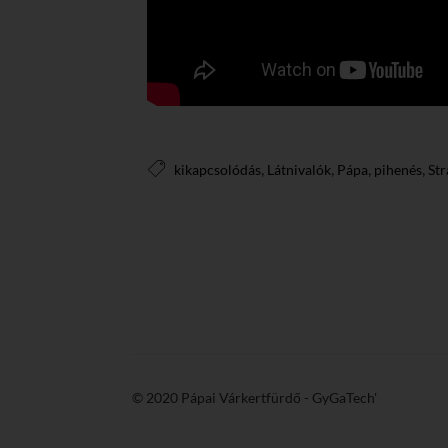
,
,
,
,
kikapcsolódás
Látnivalók
Pápa
pihenés
St
© 2020 Pápai Várkertfürdő -
GyGaTech'