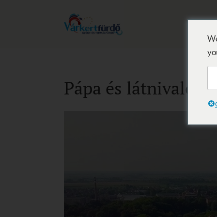
We
yo
Pápa és látnivalói