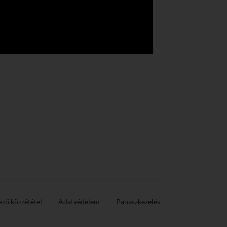
ező közzététel
Adatvédelem
Panaszkezelés