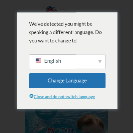
We've detected you might be
speaking a different language. Do
MENU
you want to change to:
English
Change Language
Close and do not switch language