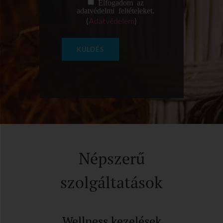
Elfogadom az
adatvédelmi feltételeket.
(
Adatvédelem
)
Népszerű
szolgáltatások
Wellness kezelések