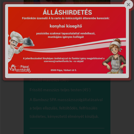
Masszázsok,
testkezelések
Frissítő masszázs (30’)
Frissítő masszázs teljes testen (45’)
A Bambusz SPA masszázsszolgáltatásaival
a teljes ellazulás, feltöltődés, felfrissülés
tökéletes, kényeztető élményét kínáljuk.