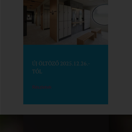
ÚJ ÖLTÖZŐ 2025.12.26.-
TÓL
Részletek