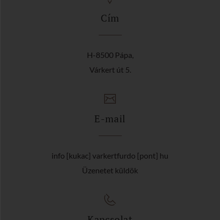
Cím
H-8500 Pápa,
Várkert út 5.
E-mail
info [kukac] varkertfurdo [pont] hu
Üzenetet küldök
Kapcsolat