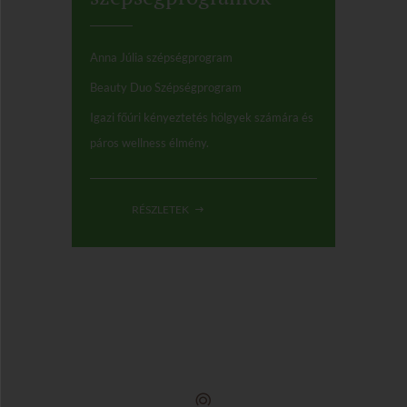
Anna Júlia szépségprogram
Beauty Duo Szépségprogram
Igazi főúri kényeztetés hölgyek számára és
páros wellness élmény.
RÉSZLETEK