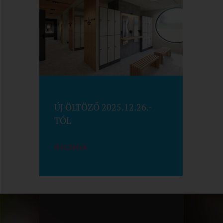
ÚJ ÖLTÖZŐ 2025.12.26.-
TÓL
Részletek