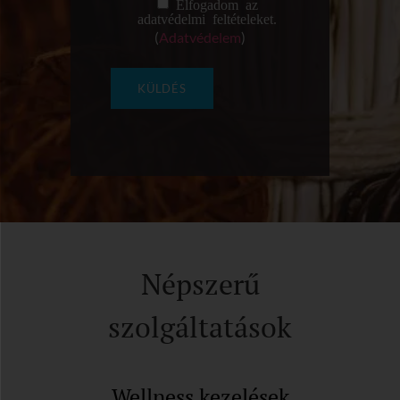
Elfogadom az
adatvédelmi feltételeket.
(
Adatvédelem
)
Népszerű
szolgáltatások
Wellness kezelések