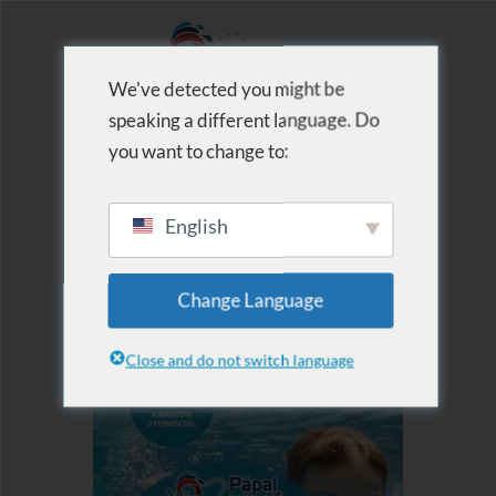
We've detected you might be
speaking a different language. Do
MENU
you want to change to:
English
Change Language
Close and do not switch language