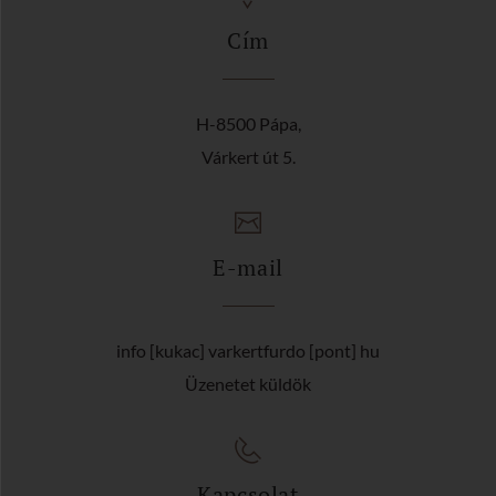
Cím
H-8500 Pápa,
Várkert út 5.
E-mail
info [kukac] varkertfurdo [pont] hu
Üzenetet küldök
Kapcsolat