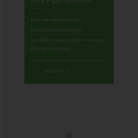
Anna Júlia szépségprogram
Beauty Duo Szépségprogram
Igazi főúri kényeztetés hölgyek számára és
páros wellness élmény.
RÉSZLETEK