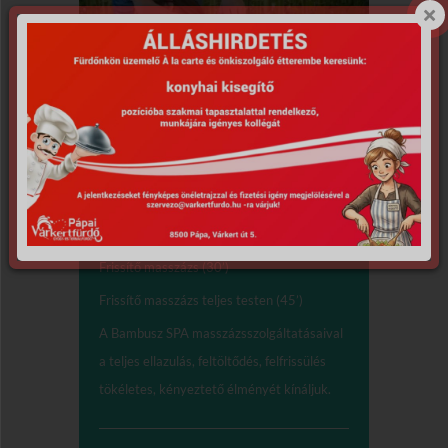
Masszázsok,
testkezelések
Frissítő masszázs (30’)
Frissítő masszázs teljes testen (45’)
A Bambusz SPA masszázsszolgáltatásaival
a teljes ellazulás, feltöltődés, felfrissülés
tökéletes, kényeztető élményét kínáljuk.