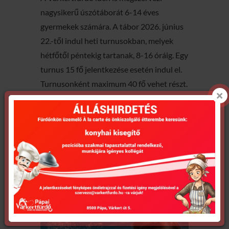
nagysikerű úszótáborát 6-14 éves
gyermekek számára. A tábor 2026. június
22.-től indul heti turnusokban, melyek
hétfőtől péntekig tartanak, 8-16 óráig. Egy
turnus 15 fő jelentkezése esetén indul el.
Turnusonként maximum 40 fő vehet részt.
RÉSZLETEK ÉS JELENTKEZÉS