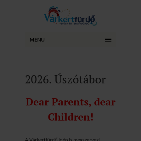
MENU
2026. Úszótábor
Dear Parents, dear
Children!
A Várkertfürdő idén is megszervezi