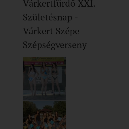
Várkertfürdő XXI.
Születésnap -
Várkert Szépe
Szépségverseny