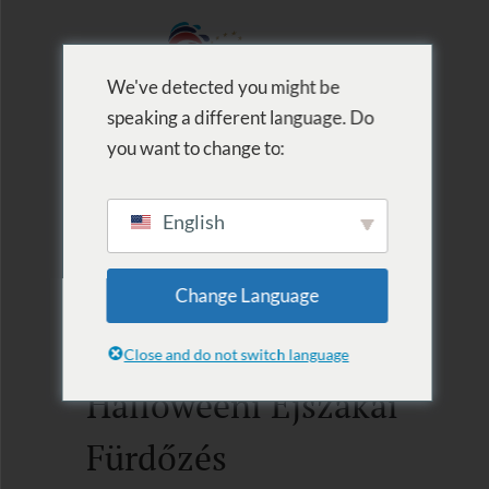
We've detected you might be
speaking a different language. Do
MENU
you want to change to:
English
Életképek 2024
Change Language
2024.11.02
Close and do not switch language
Halloweeni Éjszakai
Fürdőzés