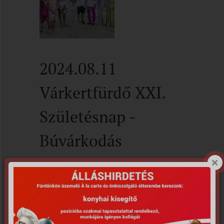
2024.08.11
Várkertfürdő XXI.
Születésnap -
Búvárkodás