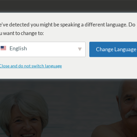
FÜRDŐ
GYÓGYÁSZAT
WELLNESS
SZOLGÁLTATÁSOK
SZ
've detected you might be speaking a different language. Do
u want to change to:
English
Change Language
9.02.04-05.31.
Close and do not switch language