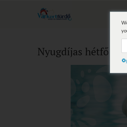
We
yo
Nyugdíjas hétfő 201