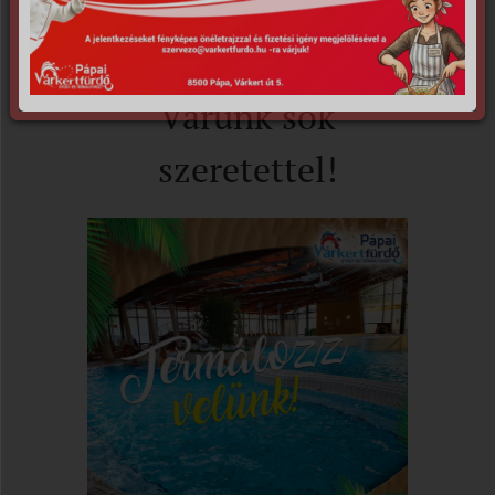
péntek.
Várunk sok
szeretettel!