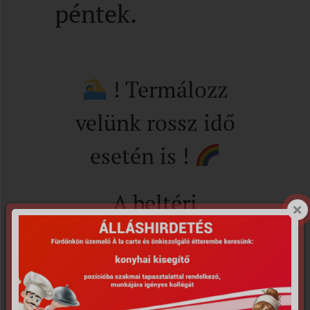
péntek.
! Termálozz
velünk rossz idő
esetén is !
A beltéri
szolgáltatások
várható nyitása:
2020. június 26.,