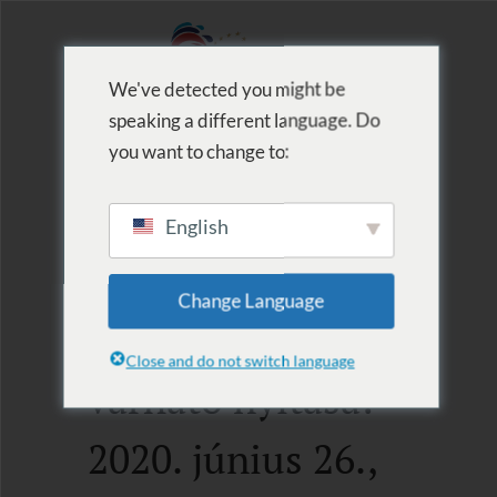
We've detected you might be
speaking a different language. Do
MENU
you want to change to:
English
A beltéri
Change Language
szolgáltatások
Close and do not switch language
várható nyitása:
2020. június 26.,