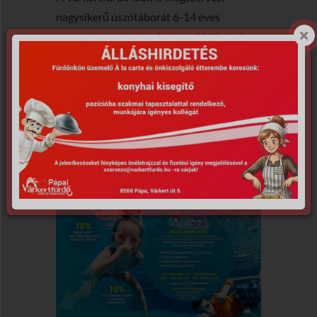
nagysikerű úszótáborát 6-14 éves
gyermekek számára. A tábor 2025. június
23.-tól indul heti turnusokban, melyek
hétfőtől péntekig tartanak, 8-16 óráig. Egy
turnus 15 fő jelentkezése esetén indul el.
Turnusonként maximum 40 fő vehet részt.
RÉSZLETEK ÉS JELENTKEZÉS