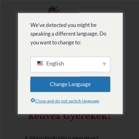
We've detected you might be
speaking a different language. Do
MENU
you want to change to:
English
2025. Úszótábor
Change Language
Kedves Szülők,
Close and do not switch language
kedves Gyerekek!
A Várkertfürdő idén is megszervezi