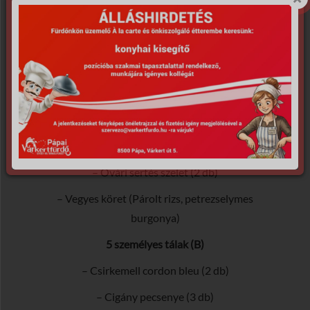
elvitelre
FRISSEN SÜLT TÁLAK
5 személyes tálak (A)
– Sertés cordon (2 db)
– Rántott sajt (3 db)
– Csirkemell párizsi (3 db)
– Óvári sertés szelet (2 db)
– Vegyes köret (Párolt rizs, petrezselymes
burgonya)
5 személyes tálak (B)
– Csirkemell cordon bleu (2 db)
– Cigány pecsenye (3 db)