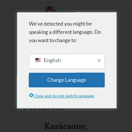
We've detected you might be
speaking a different language. Do
MENU
you want to change to:
English
2025.11.22.-12.31.
Change Language
FŐZés helyett
Close and do not switch language
PIHENés
Karácsony,