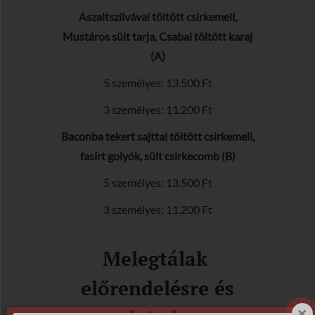
Aszaltszilvával töltött csirkemell,
Mustáros sült tarja, Csabai töltött karaj
(A)
5 személyes: 13.500 Ft
3 személyes: 11.200 Ft
Baconba tekert sajttal töltött csirkemell,
fasírt golyók, sült csirkecomb (B)
5 személyes: 13.500 Ft
3 személyes: 11.200 Ft
Melegtálak
előrendelésre és