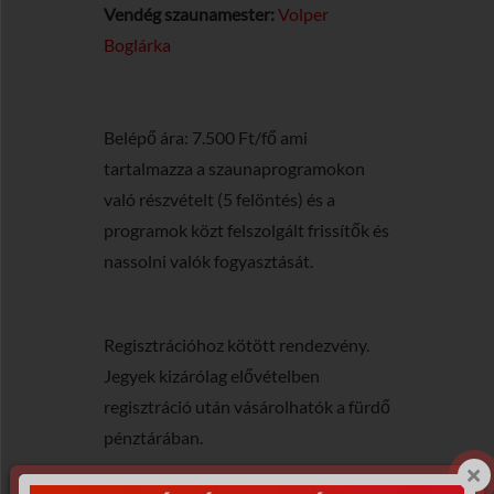
Vendég szaunamester:
Volper
Boglárka
Belépő ára: 7.500 Ft/fő ami
tartalmazza a szaunaprogramokon
való részvételt (5 felöntés) és a
programok közt felszolgált frissítők és
nassolni valók fogyasztását.
Regisztrációhoz kötött rendezvény.
Jegyek kizárólag elővételben
regisztráció után vásárolhatók a fürdő
pénztárában.