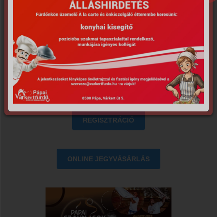
Vendégek érkezése 18:30-tól
lehetséges.
Max létszám a rendezvényre: 55 Fő
Felöntések max. létszám: 55
Fő/Program
Regisztráció:
REGISZTRÁCIÓ
ONLINE JEGYVÁSÁRLÁS