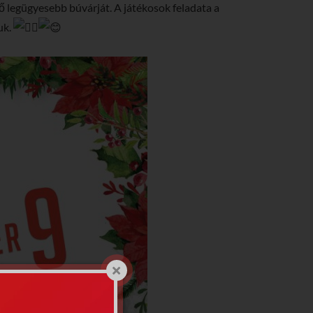
 legügyesebb búvárját. A játékosok feladata a
uk.