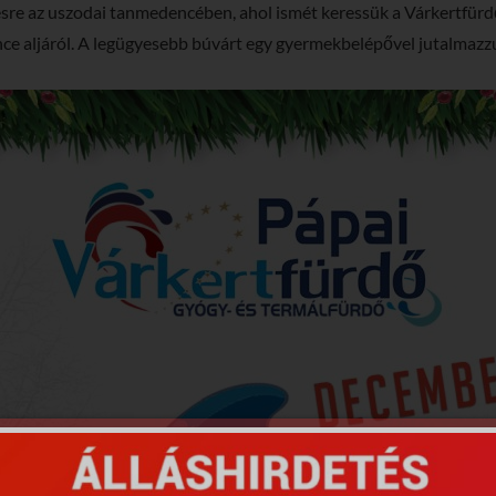
re az uszodai tanmedencében, ahol ismét keressük a Várkertfürdő
ce aljáról. A legügyesebb búvárt egy gyermekbelépővel jutalmazz