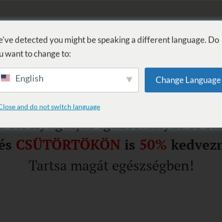
FÜRDŐ
GYÓGYÁSZAT
WELLNESS
SZOLGÁLTATÁSOK
SZ
've detected you might be speaking a different language. Do
u want to change to:
English
Change Language
.31.-ig Nyugdíjas napok
Close and do not switch language
 fel nyugdíjas igazolványát és f
és
CSÜTÖRTÖKÖN
is
50%
kedvez
Tartsa magát egészségben!