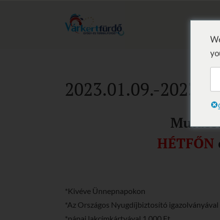
We
yo
2023.01.09.-2023.05
Mutassa
HÉTFŐN
*Kivéve Ünnepnapokon
*Az Országos Nyugdíjbiztosító igazolványával
*pápai lakcímkártyával 1.000 Ft