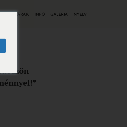
ÁLLÁS
ÁRAK
INFÓ
GALÉRIA
NYELV
ürdőzzön
ménnyel!*