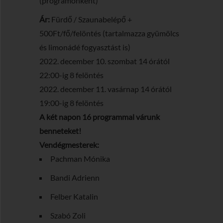
(programonként)
Ár:
Fürdő / Szaunabelépő +
500Ft/fő/felöntés (tartalmazza gyümölcs
és limonádé fogyasztást is)
2022. december 10. szombat 14 órától
22:00-ig 8 felöntés
2022. december 11. vasárnap 14 órától
19:00-ig 8 felöntés
A két napon 16 programmal várunk
benneteket!
Vendégmesterek:
Pachman Mónika
Bandi Adrienn
Felber Katalin
Szabó Zoli