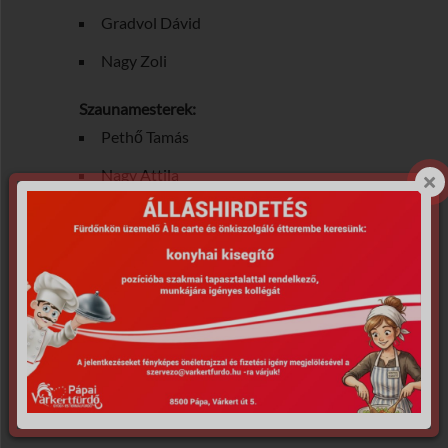
Gradvol Dávid
Nagy Zoli
Szaunamesterek:
Pethő Tamás
Nagy Attila
A programok kezdési időpontjai a létszám
függvényében változhatnak.
A Mesterszauna kizárólag
fürdőruhamentesen
(szaunatextilben/lepedőben/törölközőben)
használható, betartva a helyes szaunázás
szabályait!