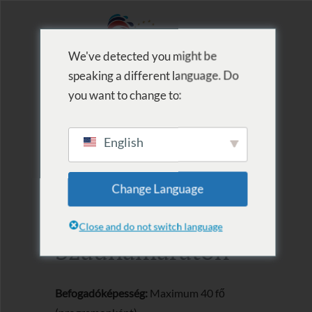
We've detected you might be
speaking a different language. Do
MENU
you want to change to:
English
2022.12.10.-11.
Change Language
Szaunaest –
Close and do not switch language
Szaunamaraton
Befogadóképesség:
Maximum 40 fő