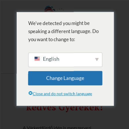
We've detected you might be
speaking a different language. Do
MENU
you want to change to:
English
2021. Úszótábor
Change Language
Kedves Szülők,
Close and do not switch language
kedves Gyerekek!
A Várkertfürdő idén is megszervezi