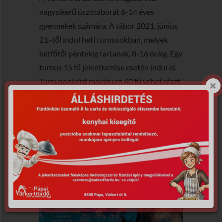
nagysikerű úszótáborát 6-14 éves
gyermekek számára. A tábor 2021. június
21.-től indul heti turnusokban, melyek
hétfőtől péntekig tartanak, 8-16 óráig. Egy
turnus 15 fő jelentkezése esetén indul el.
Turnusonként maximum 40 fő vehet részt.
RÉSZLETEK ÉS JELENTKEZÉS