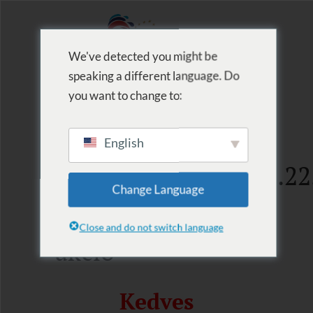
We've detected you might be
speaking a different language. Do
MENU
you want to change to:
English
2021.10.11.-2021.10.22
Change Language
Bérletvásárlási
Close and do not switch language
akció
Kedves