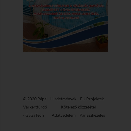
© 2020 Pápai
Hirdetmények
EU Projektek
Várkertfürdő
Kötelező közzététel
-
GyGaTech'
Adatvédelem
Panaszkezelés