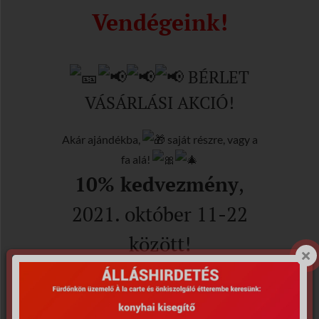
Vendégeink!
BÉRLET
VÁSÁRLÁSI AKCIÓ!
Akár ajándékba,
saját részre, vagy a
fa alá!
10% kedvezmény
,
2021. október 11-22
között!
(Az akció érvényes: 10 alkalmas belépő-,
úszó-, szauna-, szolárium és masszázs