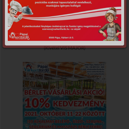
bérletekre)
A megvásárolt bérletek a vásárlás napjától
számított 1 évig érvényesek,
meghosszabbításukra nincs lehetőség.
(Kivétel VIS MAJOR)