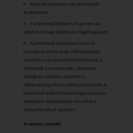
Retusált képekkel való jelentkezés
érvénytelen
A jelentkező kijelenti, hogy nem áll
alkohol és/vagy kábítószer függőség alatt
A jelentkező tudomásul veszi, és
hozzájárul ahhoz, hogy a fényképeket,
valamint a versenyen készült fotókat, a
szervezők a verseny web-, facebook,
instagram oldalára, valamint a
reklámanyagokhoz is felhasználhassák. A
jelentkező a későbbiekkel kapcsolatosan
semmilyen kártérítéssel nem élhet a
Várkertfürdővel szemben.
A verseny menete: