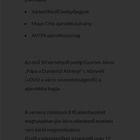
Várkertfürdő belépőjegyek
Mayo Chix ajándékutalvány
AVON ajándékcsomag
Az első 10 versenyző pedig Gyurom János
„
Pápa a Dunántúl Athénje
” c. könyvét
(+DVD a város nevezetességeiről) is
ajándékba kapja.
A verseny minimum 8 fő jelentkezését
meghaladóan jön létre, ellenkező esetben
nem kerül megrendezésre.
(Erről a jelentkezőket a határidő után 12