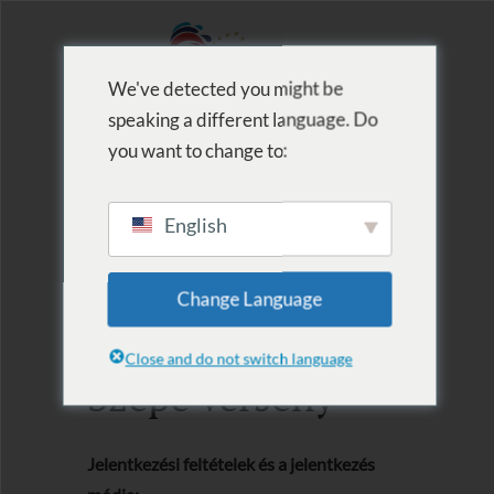
We've detected you might be
speaking a different language. Do
MENU
you want to change to:
English
2021.08.08.
Change Language
Várkertfürdő
Close and do not switch language
Szépe verseny
Jelentkezési feltételek és a jelentkezés