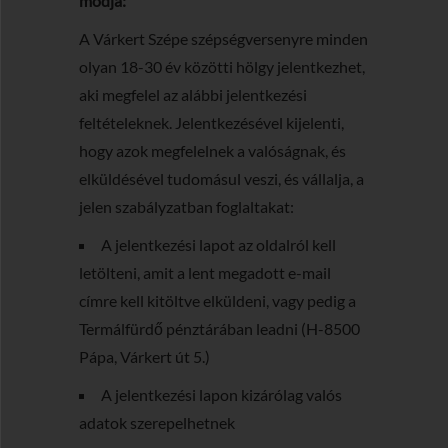
módja:
A Várkert Szépe szépségversenyre minden
olyan 18-30 év közötti hölgy jelentkezhet,
aki megfelel az alábbi jelentkezési
feltételeknek. Jelentkezésével kijelenti,
hogy azok megfelelnek a valóságnak, és
elküldésével tudomásul veszi, és vállalja, a
jelen szabályzatban foglaltakat:
A jelentkezési lapot az oldalról kell
letölteni, amit a lent megadott e-mail
címre kell kitöltve elküldeni, vagy pedig a
Termálfürdő pénztárában leadni (H-8500
Pápa, Várkert út 5.)
A jelentkezési lapon kizárólag valós
adatok szerepelhetnek