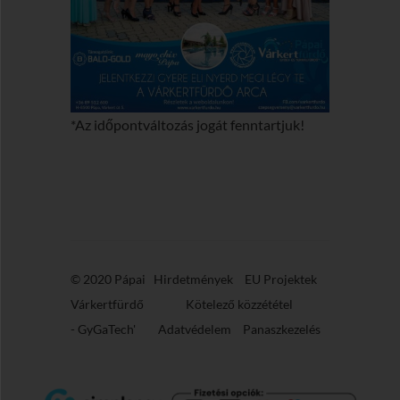
*Az időpontváltozás jogát fenntartjuk!
© 2020 Pápai
Hirdetmények
EU Projektek
Várkertfürdő
Kötelező közzététel
-
GyGaTech'
Adatvédelem
Panaszkezelés