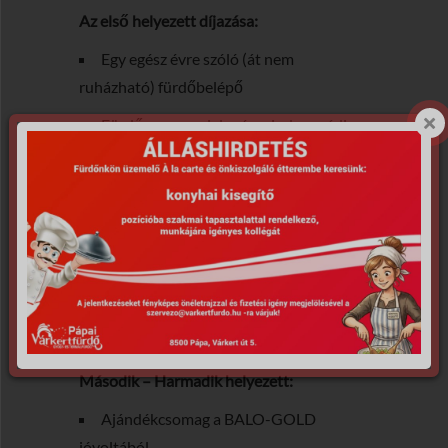
Az első helyezett díjazása:
Egy egész évre szóló (át nem
ruházható) fürdőbelépő
Fürdő arca megjelenés minden média
anyagban
Ajándékcsomag a BALO-GOLD
jóvoltából
Mayo Chix ajándékutalvány
AVON ajándékcsomag
Második – Harmadik helyezett:
Ajándékcsomag a BALO-GOLD
jóvoltából