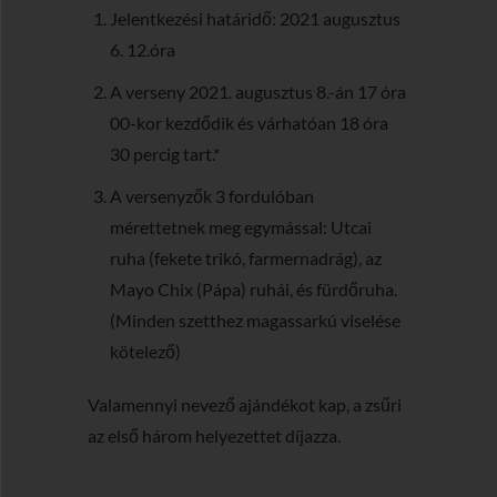
Jelentkezési határidő: 2021 augusztus
6. 12.óra
A verseny 2021. augusztus 8.-án 17 óra
00-kor kezdődik és várhatóan 18 óra
30 percig tart.*
A versenyzők 3 fordulóban
mérettetnek meg egymással: Utcai
ruha (fekete trikó, farmernadrág), az
Mayo Chix (Pápa) ruhái, és fürdőruha.
(Minden szetthez magassarkú viselése
kötelező)
Valamennyi nevező ajándékot kap, a zsűri
az első három helyezettet díjazza.