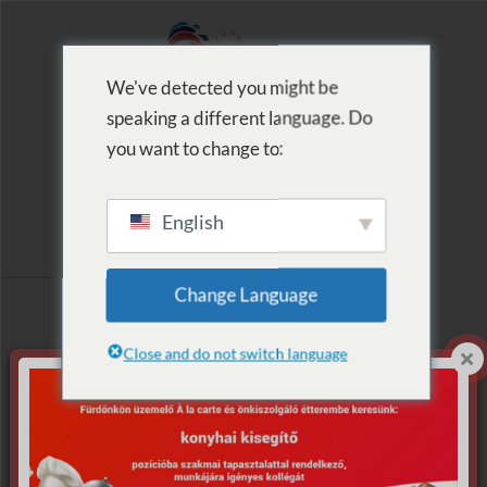
We've detected you might be
speaking a different language. Do
MENU
you want to change to:
English
2020. Pápa és
Change Language
látnivalói
Close and do not switch language