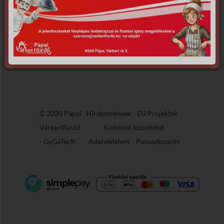
© 2020 Pápai
Hirdetmények
EU Projektek
Várkertfürdő
Kötelező közzététel
-
GyGaTech'
Adatvédelem
Panaszkezelés