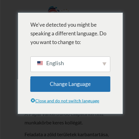
We've detected you might be
speaking a different language. Do
MENU
you want to change to:
English
2020. Kertészt
Change Language
keresünk
Close and do not switch language
A Pápai Várkertfürdő csapata kertész
munkakörbe keres kollégát.
Feladata a zöld területek karbantartása,