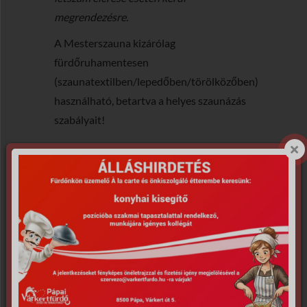
megrendezésre.
A Mesterszauna kizárólag
fürdőruhamentesen
(szaunatextilben/lepedőben/törölközőben)
használható, betartva a helyes szaunázás
szabályait!
Vendég szaunamesterünk: Zoltán Szabó
A fürdő masszőreinek közreműködésével
lehetőség lesz 30 perces masszázsra is
2800Ft/fő bevezető áron a szaunaest
résztvevői számára.