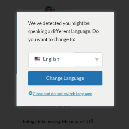
We've detected you might be
speaking a different language. Do
MENU
you want to change to:
English
2020.10.03.
Change Language
Szezonnyitó
Close and do not switch language
Szauna est
Befogadóképesség: Maximum 40 fő