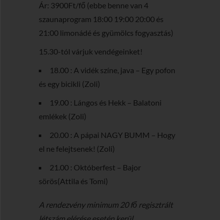
Ár: 3900Ft/fő (ebbe benne van 4
szaunaprogram 18:00 19:00 20:00 és
21:00 limonádé és gyümölcs fogyasztás)
15.30-tól várjuk vendégeinket!
18.00 : A vidék színe, java – Egy pofon
és egy bicikli (Zoli)
19.00 : Lángos és Hekk – Balatoni
emlékek (Zoli)
20.00 : A pápai NAGY BUMM – Hogy
el ne felejtsenek! (Zoli)
21.00 : Októberfest – Bajor
sörös(Attila és Tomi)
A rendezvény minimum 20 fő regisztrált
létszám elérése esetén kerül