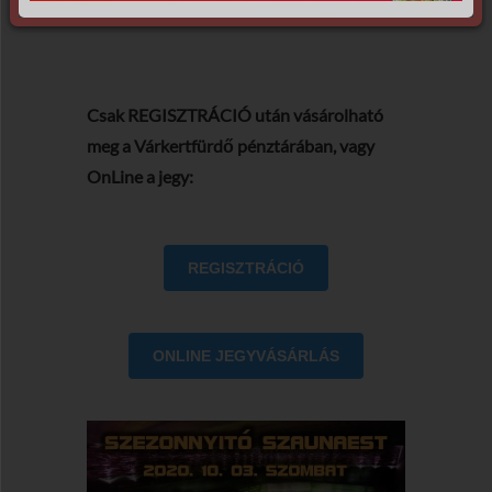
Csak REGISZTRÁCIÓ után vásárolható
meg a Várkertfürdő pénztárában, vagy
OnLine a jegy:
REGISZTRÁCIÓ
ONLINE JEGYVÁSÁRLÁS