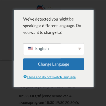
We've detected you might be
speaking a different language. Do
MENU
you want to change to:
English
2020.07.18.
Change Language
Szauna est
Close and do not switch language
Befogadóképesség: Maximum 40 fő
Ár: 3500Ft/fő (ebbe benne van 4
szaunaprogram 18:30 19:30 20:30 és