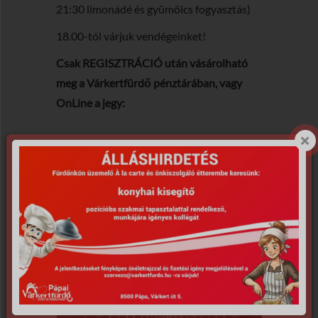
21:30 limonádé és gyümölcs fogyasztás)
18.00-tól várjuk vendégeinket!
Csak REGISZTRÁCIÓ után vásárolható
meg a Várkertfürdő pénztárában, vagy
OnLine a jegy:
REGISZTRÁCIÓ
ONLINE JEGYVÁSÁRLÁS