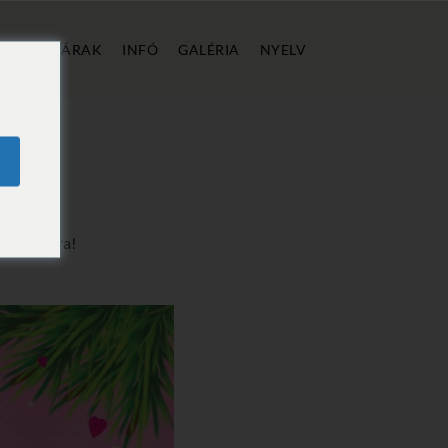
ÁLLÁS
ÁRAK
INFÓ
GALÉRIA
NYELV
ódélutánra!