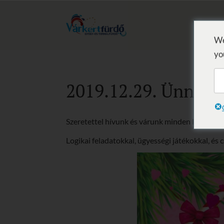
We
yo
2019.12.29. Ünnepi 
Szeretettel hívunk és várunk minden kedves c
Logikai feladatokkal, ügyességi játékokkal, és