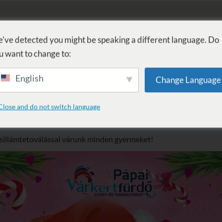
FÜRDŐ
GYÓGYÁSZAT
WELLNESS
SZOLGÁLTATÁSOK
SZ
've detected you might be speaking a different language. Do
u want to change to:
English
Change Language
játszódélután
Close and do not switch language
saládot 2019. 12. 29-én a Várkertfürdőben egy vidám ünnepi játsz
 csillámtetoválással várunk minden gyermeket!