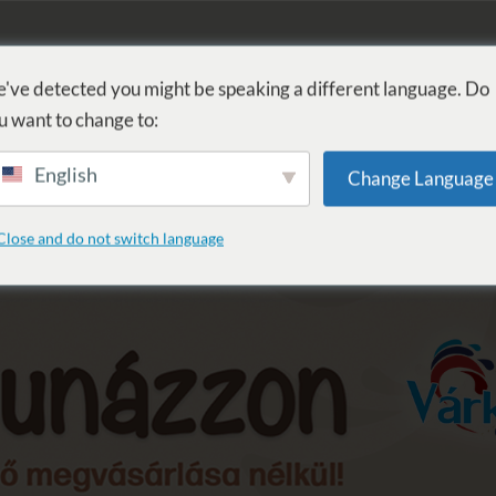
FÜRDŐ
GYÓGYÁSZAT
WELLNESS
SZOLGÁLTATÁSOK
SZ
've detected you might be speaking a different language. Do
u want to change to:
English
Change Language
.31. Szauna Szerda
Close and do not switch language