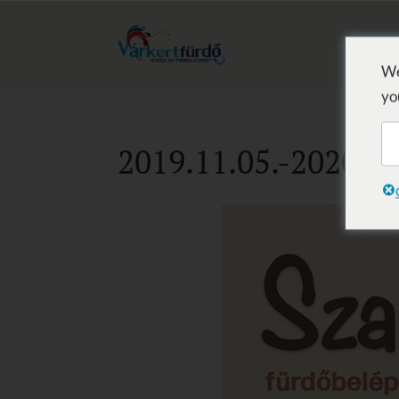
We
yo
2019.11.05.-2020.03