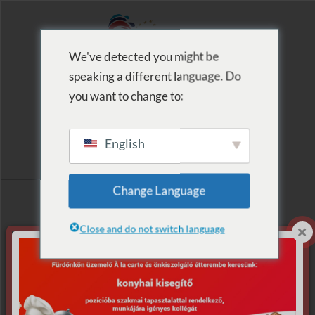
We've detected you might be
speaking a different language. Do
MENU
you want to change to:
English
Termék szerinti
Change Language
lista: Strand
Close and do not switch language