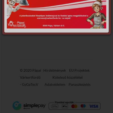
© 2020 Pápai
Hirdetmények
EU Projektek
Várkertfürdő
Kötelező közzététel
-
GyGaTech'
Adatvédelem
Panaszkezelés