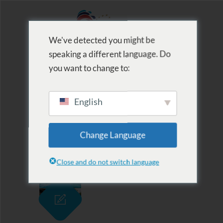
We've detected you might be
speaking a different language. Do
MENU
you want to change to:
English
Archive for Tag:
Change Language
enyhítések
Close and do not switch language