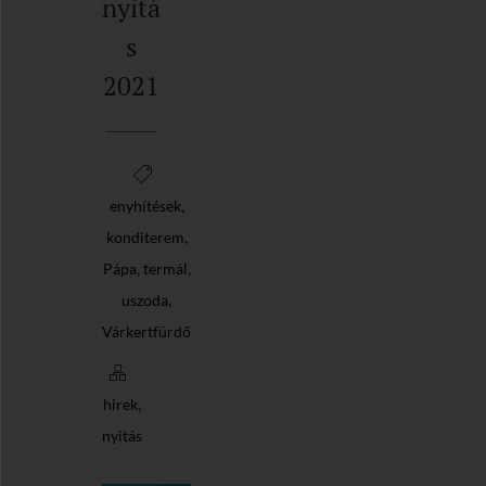
nyitá
s
2021
,
enyhítések
,
konditerem
,
,
Pápa
termál
,
uszoda
Várkertfürdő
,
hirek
nyitás