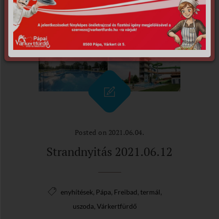
Posted on 2021.06.04.
Strandnyitás 2021.06.12
,
,
,
,
enyhítések
Pápa
Freibad
termál
,
uszoda
Várkertfürdő