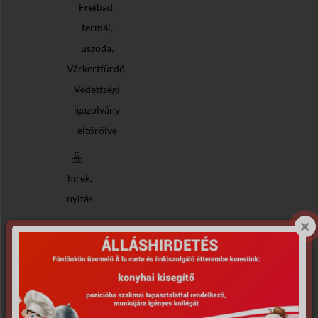
,
Freibad
,
termál
,
uszoda
,
Várkertfürdő
Védettségi
igazolvány
eltörölve
,
hirek
nyitás
Details