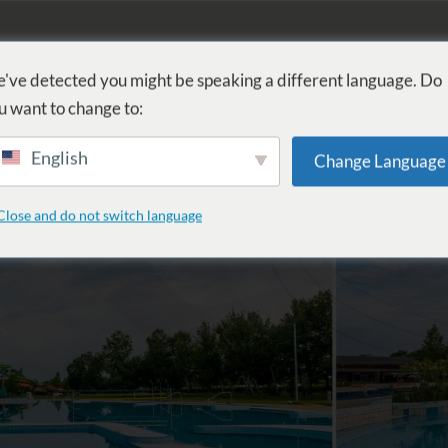
EILZENTRUM
WELLNESS
DIENSTLEISTUNGEN
UNTERKUN
've detected you might be speaking a different language. Do
u want to change to:
English
Change Language
védettségi igazolvány mente
Close and do not switch language