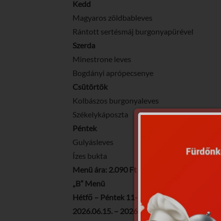
Kedd
Magyaros zöldbableves
Rántott sertésmáj burgonyapürével
Szerda
Minestrone leves
Bogdányi aprópecsenye
Csütörtök
Kolbászos burgonyaleves
Székelykáposzta
Péntek
Gulyásleves
Ízes bukta
Menü ára: 2.090 Ft
„B” Menü
Hétfő – Péntek 11-14 óra
2026.06.15. – 2026.06.19.