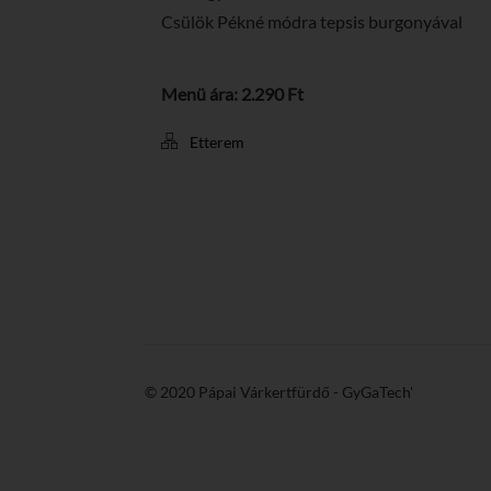
Csülök Pékné módra tepsis burgonyával
Menü ára: 2.290 Ft
Etterem
© 2020 Pápai Várkertfürdő -
GyGaTech'