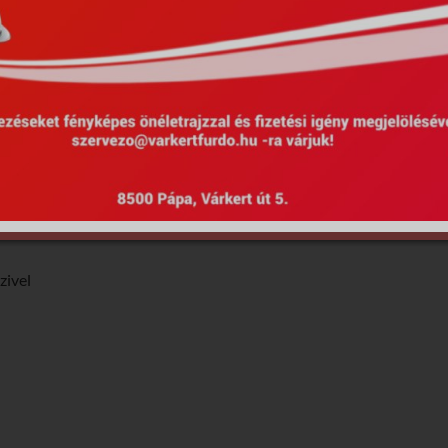
rokettel
zivel