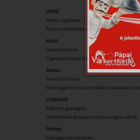
Hétfő
Sertés raguleves
Roston csirkemell sajtmártással burgonya k
Kedd
Gyümölcsleves
Cigánypecsenye hasábburgonyával
Szerda
Frankfurti leves
Snidlinggel és fetával töltött csirkemell rizibi
Csütörtök
Erőleves gazdagon
Sertésborda Budapest módra vegyes köret
Péntek
Fokhagymakrémleves