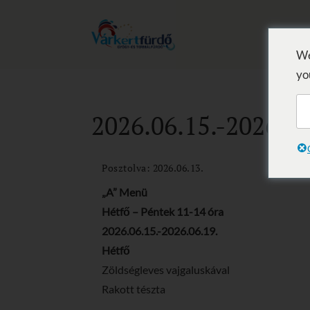
We
yo
2026.06.15.-2026.06
Posztolva: 2026.06.13.
„A” Menü
Hétfő – Péntek 11-14 óra
2026.06.15.-2026.06.19.
Hétfő
Zöldségleves vajgaluskával
Rakott tészta