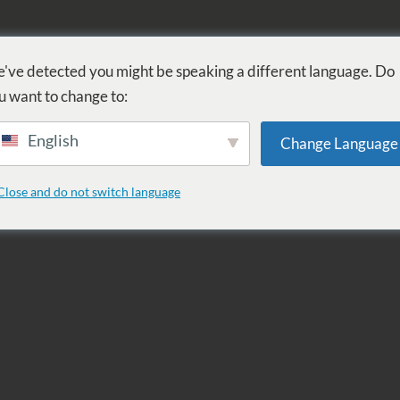
FÜRDŐ
GYÓGYÁSZAT
WELLNESS
SZOLGÁLTATÁSOK
SZ
've detected you might be speaking a different language. Do
u want to change to:
English
Change Language
.19.
Close and do not switch language