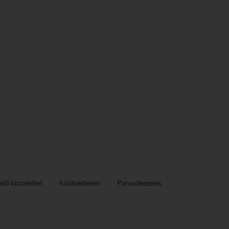
ező közzététel
Adatvédelem
Panaszkezelés