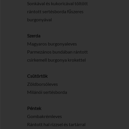
Sonkával és kukoricával töltött
rántott sertésborda fűszeres
burgonyával
Szerda
Magyaros burgonyaleves
Parmezános bundában rántott
csirkemell burgonya krokettel
Csütörtök
Zöldborsóleves
Milánói sertésborda
Péntek
Gombakrémleves
Rántott hal rizzsel és tartárral