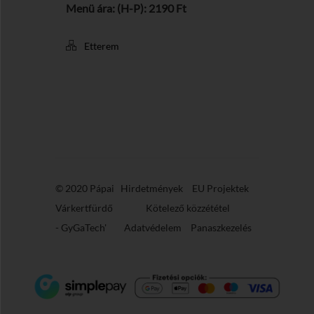
Menü ára: (H-P): 2190 Ft
Etterem
© 2020 Pápai
Hirdetmények
EU Projektek
Várkertfürdő
Kötelező közzététel
-
GyGaTech'
Adatvédelem
Panaszkezelés