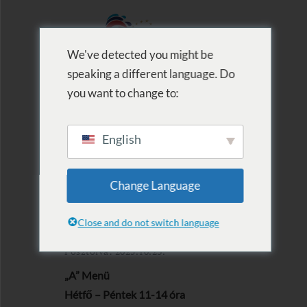
We've detected you might be
speaking a different language. Do
MENU
you want to change to:
English
2025.10.27. –
Change Language
10.31.
Close and do not switch language
Posztolva: 2025.10.23.
„A” Menü
Hétfő – Péntek 11-14 óra