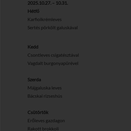
2025.10.27. – 10.31.
Hétfő
Karfiolkrémleves
Sertés pörkölt galuskával
Kedd
Csontleves csigatésztával
Vagdalt burgonyapürével
Szerda
Májgaluska leves
Bácskai rizseshús
Csütörtök
Erőleves gazdagon
Rakott brokkoli