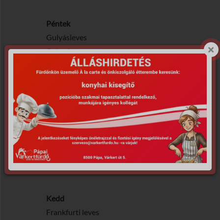
Péntek
Gulyásleves
Császármorzsa
Menü ára: 1990 Ft
„B” Menü
Hétfő – Péntek 11-14 óra
2025.10.27. – 10.31.
Hétfő
Sertés raguleves
Csirke gyros friss salátával és
hasábburgonyával
Kedd
Frankfurti leves