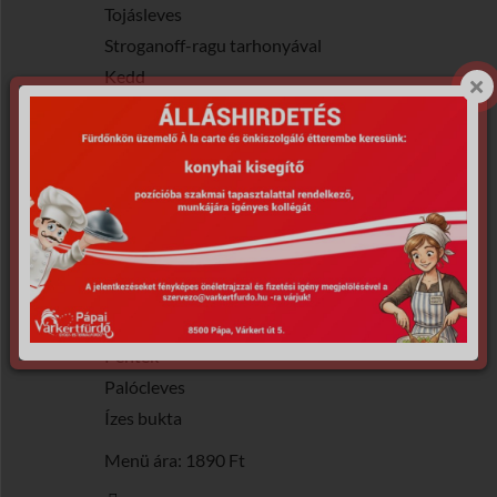
Tojásleves
Stroganoff-ragu tarhonyával
Kedd
Csirke becsinált leves
Rántott sertésmáj burgonyapürével
Szerda
Májgombócleves
Carbonara spagetti
Csütörtök
Húsleves gazdagon
Rakott krumpli
Péntek
Palócleves
Ízes bukta
Menü ára: 1890 Ft