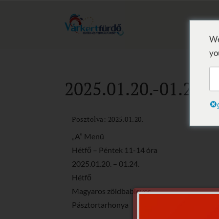
We
yo
2025.01.20.-01.26.
Posztolva: 2025.01.20.
„A” Menü
Hétfő – Péntek 11-14 óra
2025.01.20. – 01.24.
Hétfő
Magyaros zöldbableves
Pásztortarhonya