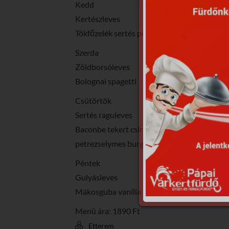
Kedd
Kertészleves
Tökfőzelék sertés pörkölttel
Szerda
Zöldborsóleves
Bolognai spagetti
Csütörtök
Sertés raguleves
Baconbe tekert csirkemáj
petrezselymes burgonyával
Péntek
Gulyásleves
Mákosguba vanília öntettel
Menü ára: 1890 Ft
Etterem