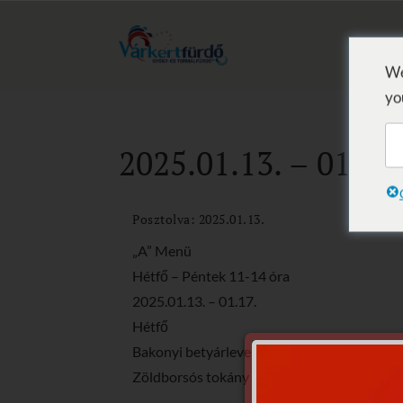
We
yo
2025.01.13. – 01.19.
Posztolva: 2025.01.13.
„A” Menü
Hétfő – Péntek 11-14 óra
2025.01.13. – 01.17.
Hétfő
Bakonyi betyárleves
Zöldborsós tokány tésztával