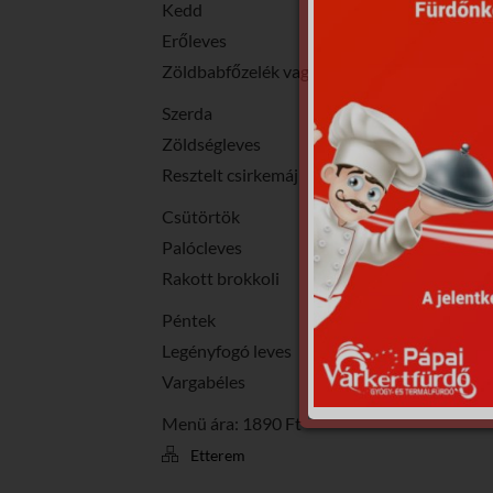
Kedd
Erőleves
Zöldbabfőzelék vagdalttal
Szerda
Zöldségleves
Resztelt csirkemáj
Csütörtök
Palócleves
Rakott brokkoli
Péntek
Legényfogó leves
Vargabéles
Menü ára: 1890 Ft
Etterem