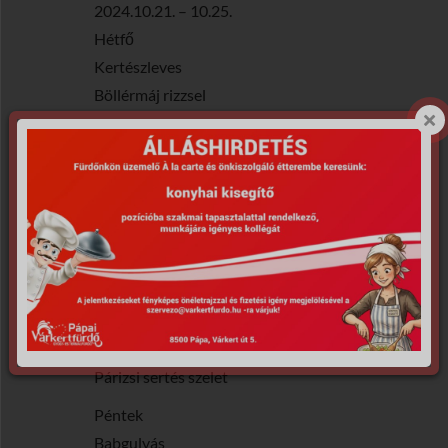
2024.10.21. – 10.25.
Hétfő
Kertészleves
Böllérmáj rizzsel
Kedd
Zöldségleves
Töltött paprika
Szerda
Májgaluskaleves
Kolozsvári rakott káposzta
Csütörtök
Palócleves
Párizsi sertés szelet
Péntek
Babgulyás