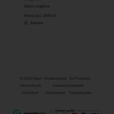
Sajtos pogácsa
Menü ára: 1890 Ft
Etterem
© 2020 Pápai
Hirdetmények
EU Projektek
Várkertfürdő
Kötelező közzététel
-
GyGaTech'
Adatvédelem
Panaszkezelés