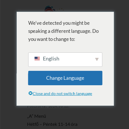
We've detected you might be
speaking a different language. Do
MENU
you want to change to:
English
2024.10.21. –
Change Language
10.27.
Close and do not switch language
Posztolva: 2024.10.22.
„A” Menü
Hétfő – Péntek 11-14 óra