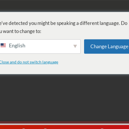
FÜRDŐ
GYÓGYÁSZAT
WELLNESS
SZOLGÁLTATÁSOK
SZ
've detected you might be speaking a different language. Do
u want to change to:
English
Change Language
4 óráig
Close and do not switch language