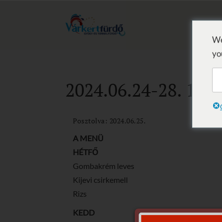
We
yo
2024.06.24-28. 11-1
Posztolva: 2024.06.25.
A MENÜ
HÉTFŐ
Gombakrém leves
Kijevi csirkemell
Rizs
KEDD