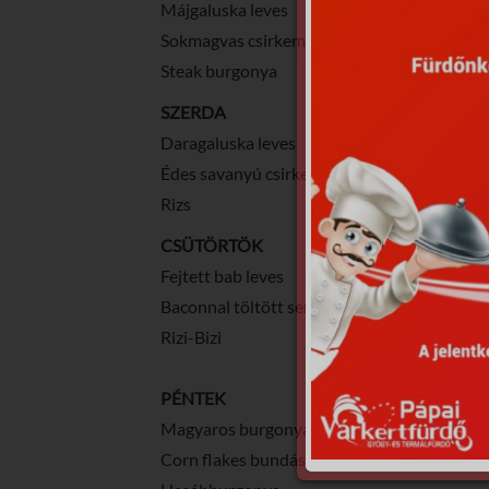
Májgaluska leves
Sokmagvas csirkemell
Steak burgonya
SZERDA
Daragaluska leves
Édes savanyú csirkemell
Rizs
CSÜTÖRTÖK
Fejtett bab leves
Baconnal töltött sertés borda
Rizi-Bizi
PÉNTEK
Magyaros burgonya leves
Corn flakes bundás csirkemell