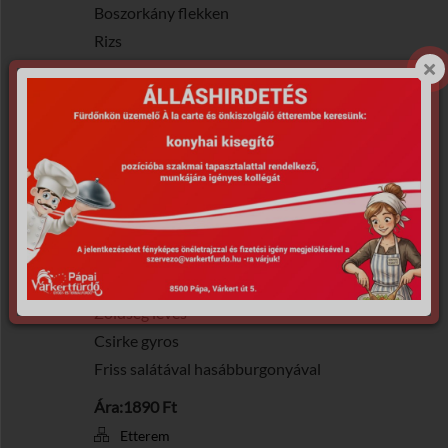
Boszorkány flekken
Rizs
SZERDA
Tarhonya leves
Sertés pörköl
Tarhonya
CSÜTÖRTÖK
Nyírségi gombóc leves
Mákos guba vanília öntettel
PÉNTEK
Zöldség leves
Csirke gyros
Friss salátával hasábburgonyával
Ára:1890 Ft
Etterem