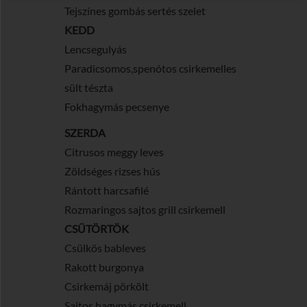
Tejszínes gombás sertés szelet
KEDD
Lencsegulyás
Paradicsomos,spenótos csirkemelles
sült tészta
Fokhagymás pecsenye
SZERDA
Citrusos meggy leves
Zöldséges rizses hús
Rántott harcsafilé
Rozmaringos sajtos grill csirkemell
CSÜTÖRTÖK
Csülkös bableves
Rakott burgonya
Csirkemáj pörkölt
Sajtos hagymás csirkemell