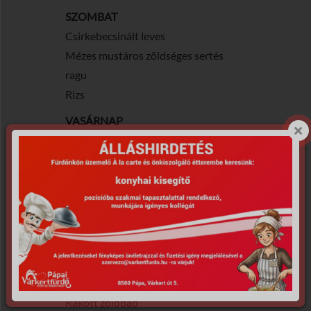
SZOMBAT
Csirkebecsinált leves
Mézes mustáros zöldséges sertés
ragu
Rizs
VASÁRNAP
Húsleves gazdagon
Cigánypecsenye
Steak burgonya
A menü: 1790 Ft
B MENÜ
HÉTFŐ
Tárkonyos sertésragu leves
Csirkemell sajttal brokkolival sütve
Rakott zöldbab