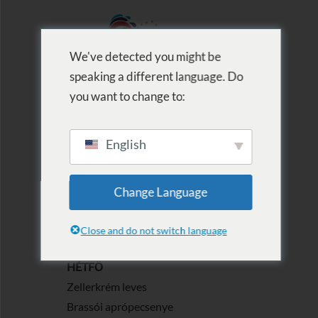
We've detected you might be
speaking a different language. Do
MENU
you want to change to:
English
2023.08.28.-09.03
Change Language
Posztolva: 2023.08.28.
Close and do not switch language
A MENÜ
HÉTFŐ
Zellerkrém leves
Brassói aprópecsenye