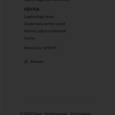
PÉNTEK
Legényfogó leves
Diplomata sertés szelet
Körtés sajtos csirkemell
Gyros
Menü ára: 1990 Ft
Etterem
© 2020 Pápai
Hirdetmények
EU Projektek