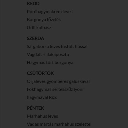
KEDD
Póréhagymakrém leves
Burgonya főzelék
Grill kolbász
SZERDA
Sárgaborsó leves füstölt hússal
Vagdalt +lilakáposzta
Hagymás tört burgonya
CSÜTÖRTÖK
Orjaleves gyömbéres galuskával
Fokhagymás sertésszűz lyoni
hagymával Rizs
PÉNTEK
Marhahús leves
Vadas mártás marhahús szelettel