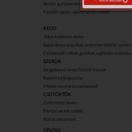
Sertés aprópecsenye mexikói raguval
Füstölt tarjás rakott sertés szelet
KEDD
Jókai bableves leves
Sajtkrémes paprikás krémmel töltött sertés 
Csirkemell csíkok gombás sajtkrém mártáss
SZERDA
Sárgaborsó leves füstölt hússal
Rakott kelkáposzta
Mézes mustáros csirkemell
CSÜTÖRTÖK
Zellerkrém leves
Párizsi sertés szelet
Kuruc pecsenye
PÉNTEK