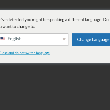
FÜRDŐ
GYÓGYÁSZAT
WELLNESS
SZOLGÁLTATÁSOK
SZ
've detected you might be speaking a different language. Do
u want to change to:
English
Change Language
Close and do not switch language