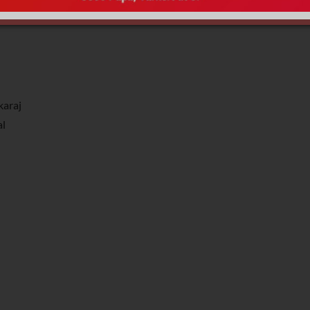
karaj
al