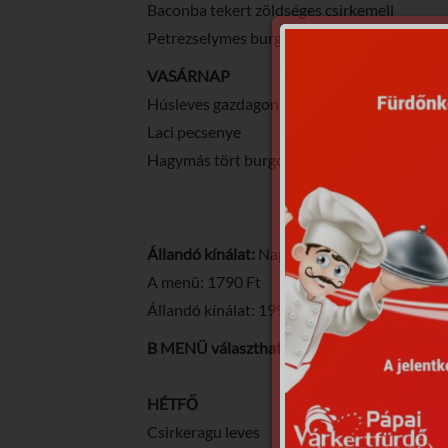
Baconba tekert zöldséges csirkemell
Petrezselymes burgonya
VASÁRNAP
Húsleves gazdagon
Laci pecsenye
Hagymás tört burgonya
Állandó kínálat:
Napi leves és választható (rá
A menü: 1790 Ft
Állandó kínálat: 1990 Ft
B MENÜ választható
HÉTFŐ
Csirkeragu leves