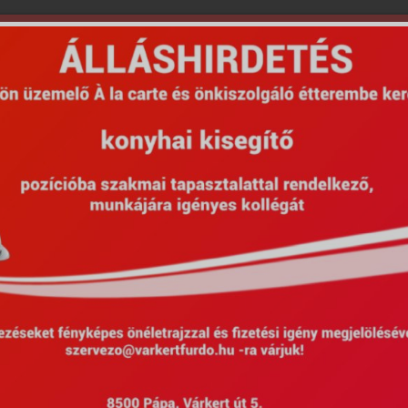
ntott szelet, rántott sajt, roston szelet, cordon bleu+köret)