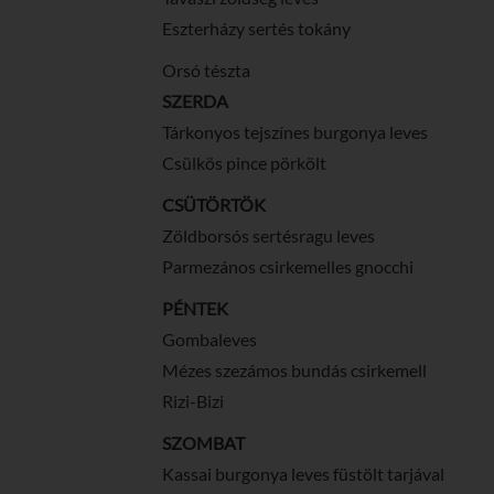
Eszterházy sertés tokány
Orsó tészta
SZERDA
Tárkonyos tejszínes burgonya leves
Csülkös pince pörkölt
CSÜTÖRTÖK
Zöldborsós sertésragu leves
Parmezános csirkemelles gnocchi
PÉNTEK
Gombaleves
Mézes szezámos bundás csirkemell
Rizi-Bizi
SZOMBAT
Kassai burgonya leves füstölt tarjával