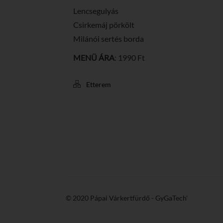
Lencsegulyás
Csirkemáj pörkölt
Milánói sertés borda
MENÜ ÁRA
: 1990 Ft
Etterem
© 2020 Pápai Várkertfürdő -
GyGaTech'