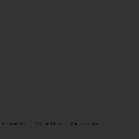
ező közzététel
Adatvédelem
Panaszkezelés