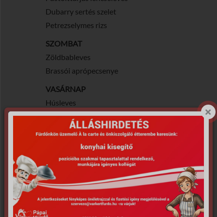
Dubarry sertés szelet
Petrezselymes rizs
SZOMBAT
Zöldbableves
Brassói aprópecsenye
VASÁRNAP
Húsleves
Lacipecsenye
Petrezselymes burgonya
Állandó kínálat:
Napi leves és
választható (rántott szelet, rántott
sajt, roston szelet ,cordon
bleu+köret)
A menü: 1790 Ft