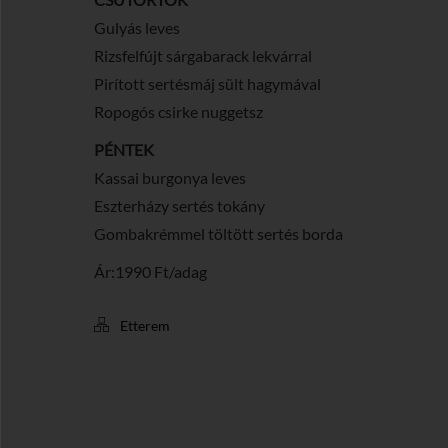
Gulyás leves
Rizsfelfújt sárgabarack lekvárral
Pirított sertésmáj sült hagymával
Ropogós csirke nuggetsz
PÉNTEK
Kassai burgonya leves
Eszterházy sertés tokány
Gombakrémmel töltött sertés borda
Ár:1990 Ft/adag
Etterem