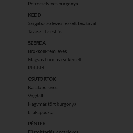
Petrezselymes burgonya
KEDD
Sárgaborsó leves reszelt tésztával
Tavaszi rizseshús
SZERDA
Brokkolikrém leves
Magvas bundás csirkemell
Rizi-bizi
CSÜTÖRTÖK
Karalábé leves
Vagdalt
Hagymás tört burgonya
Lilakáposzta
PÉNTEK
Füstölttarjás lencseleves