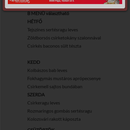
Állandó menü: 1990 Ft
B MENÜ választható
HÉTFŐ
Tejszínes sertésragu leves
Zöldborsós csirketokány szalonnával
Csirkés baconos sült tészta
KEDD
Kolbászos bab leves
Fokhagymás mustáros aprópecsenye
Csirkemell sajtos bundában
SZERDA
Csirkeragu leves
Rozmaringos gombás sertésragu
Kolozsvári rakott káposzta
CSÜTÖRTÖK