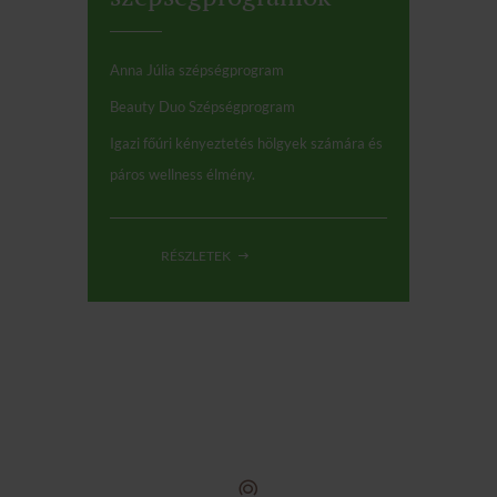
Anna Júlia szépségprogram
Beauty Duo Szépségprogram
Igazi főúri kényeztetés hölgyek számára és
páros wellness élmény.
RÉSZLETEK