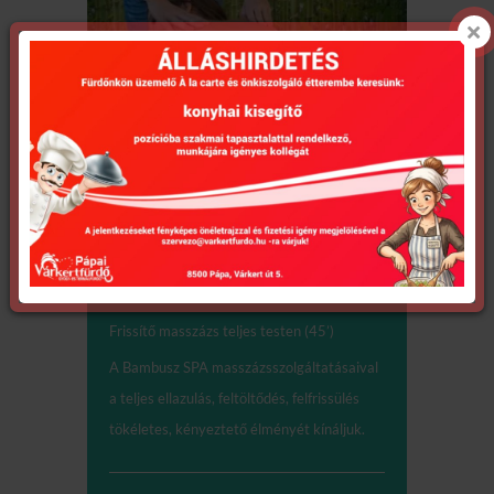
Masszázsok,
testkezelések
Frissítő masszázs (30’)
Frissítő masszázs teljes testen (45’)
A Bambusz SPA masszázsszolgáltatásaival
a teljes ellazulás, feltöltődés, felfrissülés
tökéletes, kényeztető élményét kínáljuk.