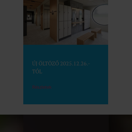
ÚJ ÖLTÖZŐ 2025.12.26.-
TÓL
Részletek