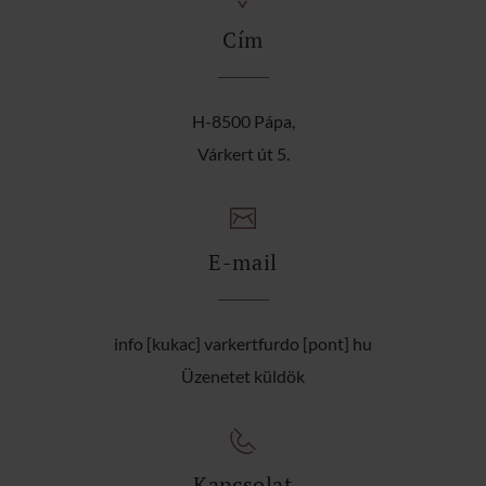
Cím
H-8500 Pápa,
Várkert út 5.
E-mail
info [kukac] varkertfurdo [pont] hu
Üzenetet küldök
Kapcsolat