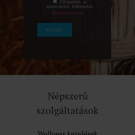
Elfogadom az
adatvédelmi feltételeket.
(
Adatvédelem
)
Népszerű
szolgáltatások
Wellness kezelések