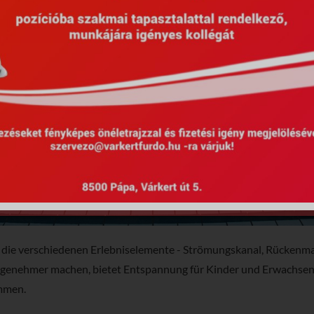
m die verschiedenen Erlebniselemente - Strömungskanal, Rückenma
genehmer machen, bietet Entspannung für Kinder und Erwachsenen
immen.