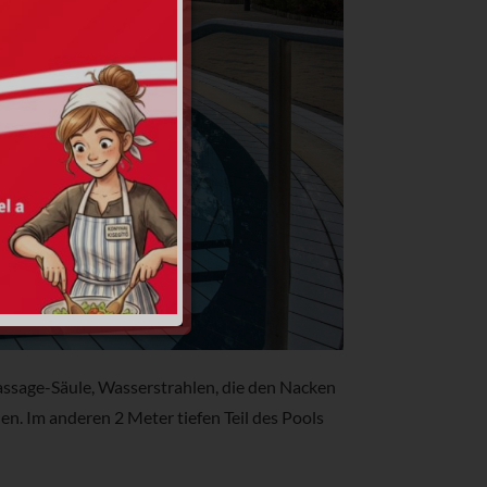
ssage-Säule, Wasserstrahlen, die den Nacken
. Im anderen 2 Meter tiefen Teil des Pools