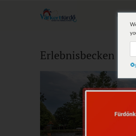
BAD
H
We
yo
Erlebnisbecken