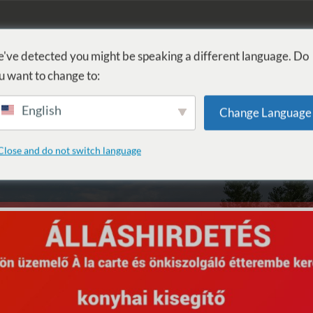
EILZENTRUM
WELLNESS
DIENSTLEISTUNGEN
UNTERKUN
've detected you might be speaking a different language. Do
u want to change to:
English
Change Language
Close and do not switch language