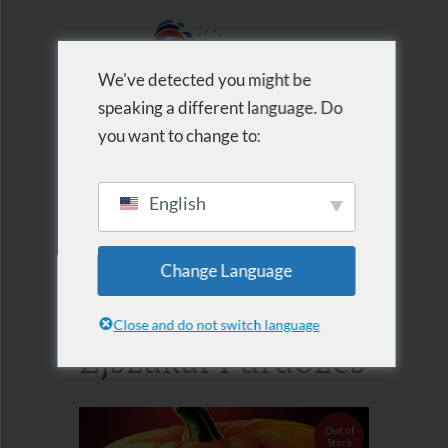
We've detected you might be
speaking a different language. Do
MENU
you want to change to:
English
2024.11.02.
Change Language
Halloweeni
Close and do not switch language
Éjszakai Fürdőzés
Out of
Stock