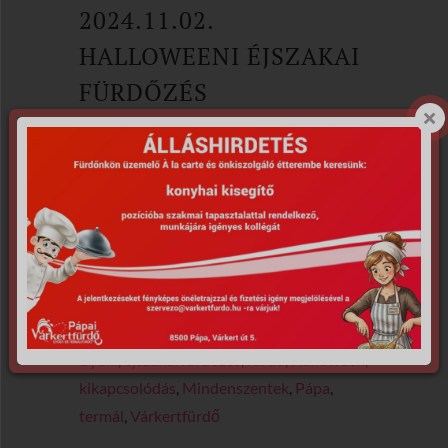
2024.11.02.
HALLOWEENI ÉJSZAKAI
FÜRDŐZÉS
3,000
Ft
Fergeteges
Halloweeni beltéri
éjszakai
hangulat! Itt aludnál?! Pihenj nálunk!
www.minihotelpapa.hu
Nicht vorrätig
Artikelnummer:
241102EF
Kategorie:
Eintrittskarten
Schlagwörter:
beltéri
,
buli
,
Dj Sili
,
éjszakai fürdőzés
,
fürdő
,
Halloween
,
kikapcsolódás
,
Mindenszentek
,
Pápa
,
termál
,
Várkertfürdő