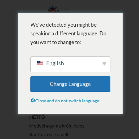
We've detected you might be
speaking a different language. Do
MENU
you want to change to:
English
2024.03.18.-24
Change Language
Posted on 2024.03.17.
Close and do not switch language
A MENÜ
HÉTFŐ
Medvehagyma krém leves
Rántott csirkemell