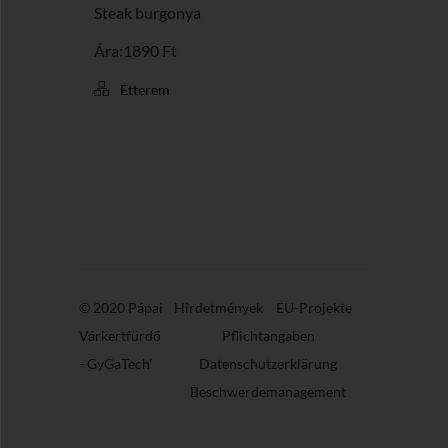
Steak burgonya
Ára:1890 Ft
Etterem
© 2020 Pápai
Hirdetmények
EU-Projekte
Várkertfürdő
Pflichtangaben
-
GyGaTech'
Datenschutzerklärung
Beschwerdemanagement