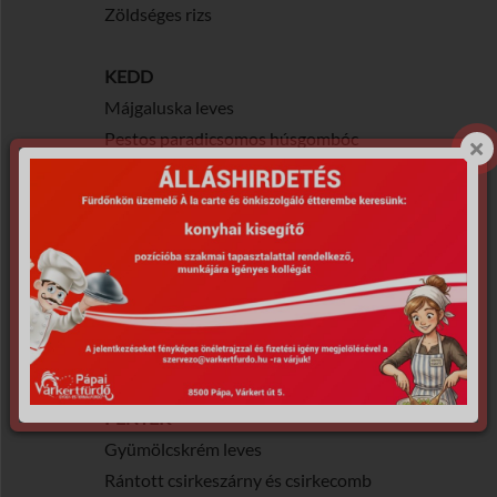
Zöldséges rizs
KEDD
Májgaluska leves
Pestos paradicsomos húsgombóc
tésztával
SZERDA
Marhahús leves
Vadas szalvéta gombóccal marha
hús szelettel
CSÜTÖRTÖK
Bakonyi betyár leves
Rizsfelfújt áfonya öntettel
PÉNTEK
Gyümölcskrém leves
Rántott csirkeszárny és csirkecomb