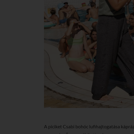
A piciket Csabi bohóc lufihajtogatása kápráz