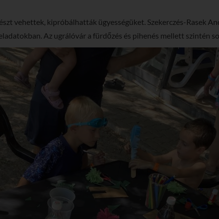
észt vehettek, kipróbálhatták ügyességüket. Szekerczés-Rasek A
eladatokban. Az ugrálóvár a fürdőzés és pihenés mellett szintén s