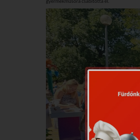
gyermekműsora csábította el.