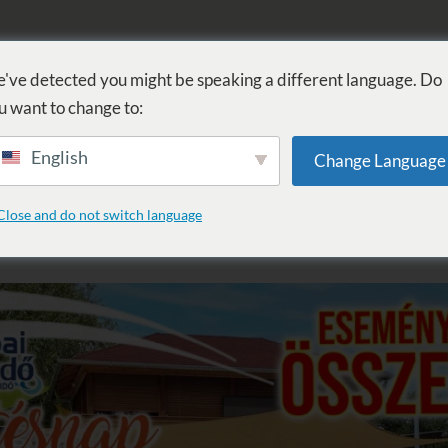
KOUPEL
PROCEDURY
WELLNESS
SLUŽBY
UBYTOVÁN
've detected you might be speaking a different language. Do
u want to change to:
English
Change Language
Születésnap és Várkert Szép
Close and do not switch language