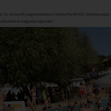
s 11.-én került megrendezésre a Várkertfürdő XXI. Születésnapja, 
 kicsiket és nagyokat egyaránt.